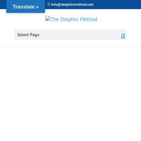
info@dolphinmethod.com
Translate »
Select Page
Formación
Registrada de
Instructores de
Yoga Prenatal y
Postnatal