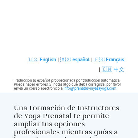
Formación Registrada de Instructores de Yoga
Prenatal por Yoga Alliance (RPYT) &
Certificación en Yoga Prenatal Vinyasa
🇺🇸
English
|
🇲🇽
español
|
🇫🇷
Français
|
🇨🇳 中文
Traducción al español proporcionada por traducción automática.
Puede haber errores. Si notas algo que deba corregirse, por favor
envía un correo electrónico a
info@prenatalvinyasayoga.com
.
Una Formación de Instructores
de Yoga Prenatal te permite
ampliar tus opciones
profesionales mientras guías a